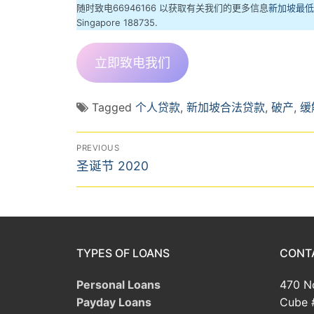
随时致电66946166 以获取有关我们的更多信息
新加坡最低
Singapore 188735.
立即致电我们
Tagged
个人贷款
,
新加坡合法贷款
,
破产
,
缓
文
PREVIOUS
Previous
章
圣诞节 2020
post:
导
航
TYPES OF LOANS
CONT
Personal Loans
470 No
Payday Loans
Cube 