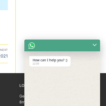
NEXT
021
How can I help you? :)
22:09
LOAN APPLICATION
Get your loan approved within
8minutes