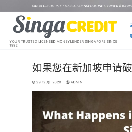
Skip
SINGA CREDIT PTE LTD IS A LICENSED MONEYLENDER (LICENSE
to
content
YOUR TRUSTED LICENSED MONEYLENDER SINGAPORE SINCE
1992
如果您在新加坡申请
29 12 月, 2020
ADMIN