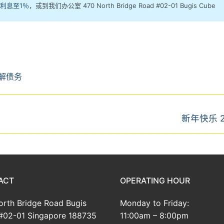
利息至1％
，或到我们办公室 470 North Bridge Road #02-01 Bugis Cube
解债务
Next
新年快乐 2
post:
ACT
OPERATING HOUR
rth Bridge Road Bugis
Monday to Friday:
#02-01 Singapore 188735
11:00am – 8:00pm