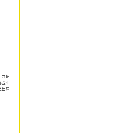
，并提
基金和
做出深