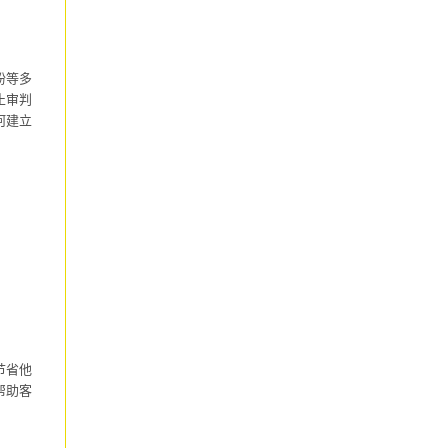
纷等多
止审判
何建立
节省他
帮助客
。