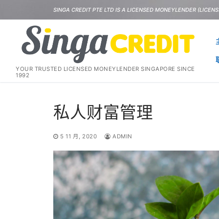
Skip
SINGA CREDIT PTE LTD IS A LICENSED MONEYLENDER (LICENSE
to
content
YOUR TRUSTED LICENSED MONEYLENDER SINGAPORE SINCE
1992
私人财富管理
5 11 月, 2020
ADMIN