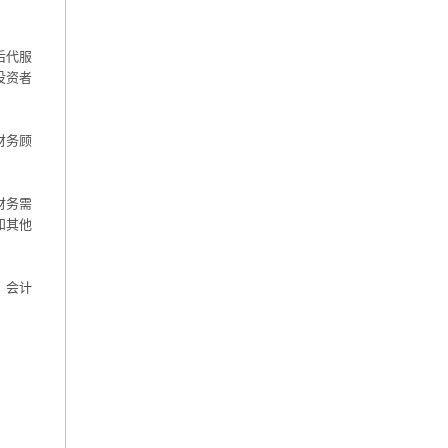
后代服
投资者
财务顾
财务需
和其他
，会计